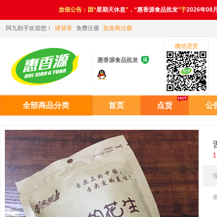
放假公告：因“
星期天休息
”，“
惠香源食品批发
”于
2026年08
阿九助手欢迎您！
请登录
免费注册
批发商注册
微信进货

惠香源食品批发
全部商品分类
首页
点货
公
1