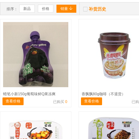


新品
价格
销量
补货历史
排序：
蜡笔小新150g葡萄味鲜Q果冻爽
香飘飘80g咖啡（不退货）
查看价格
查看价格
已购买
0
已