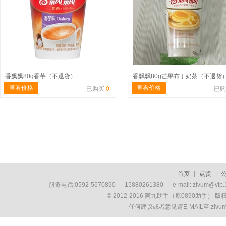
香飘飘80g香芋（不退货）
香飘飘80g芒果布丁奶茶（不退货
查看价格
查看价格
已购买
0
已
首页
|
点货
|
服务电话:0592-5670890 15880261380 e-mail: zivum
© 2012-2016 阿九助手（原0890助手） 
任何建议或者意见请E-MAIL至:ziv