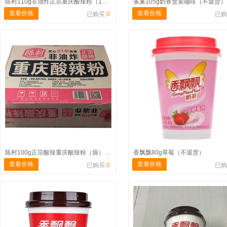
陈村110g非油炸正宗重庆酸辣粉（1件*12桶）不退货
雀巢105g奶香盒装咖啡（不退货）
查看价格
查看价格
已购买
0
已
陈村100g正宗酸辣重庆酸辣粉（袋）不退货
香飘飘80g草莓（不退货）
查看价格
查看价格
已购买
0
已