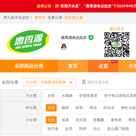
放假公告：因“
星期天休息
”，“
惠香源食品批发
”于
2026年08
阿九助手欢迎您！
请登录
免费注册
批发商注册
微信进货

惠香源食品批发
全部商品分类
首页
点货
公
全部结果
大分类：冲泡果冻泡面类

清空已选分类
大分类
全部
火腿肠
炒货坚果类
饼干糕点面包玩具
中分类
全部
咖啡
奶茶
果冻
碎冰冰
网红火锅
小分类
全部
雀巢
优乐美
香飘飘
鹿角巷
蜡笔
味巴食
起亮
陈村
农心
双山厦门泡面