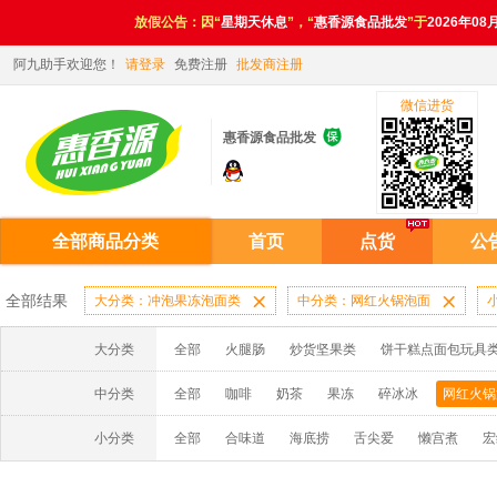
放假公告：因“
星期天休息
”，“
惠香源食品批发
”于
2026年08
阿九助手欢迎您！
请登录
免费注册
批发商注册
微信进货

惠香源食品批发
全部商品分类
首页
点货
公
全部结果
大分类：冲泡果冻泡面类

中分类：网红火锅泡面

大分类
全部
火腿肠
炒货坚果类
饼干糕点面包玩具
中分类
全部
咖啡
奶茶
果冻
碎冰冰
网红火锅
小分类
全部
合味道
海底捞
舌尖爱
懒宫煮
宏