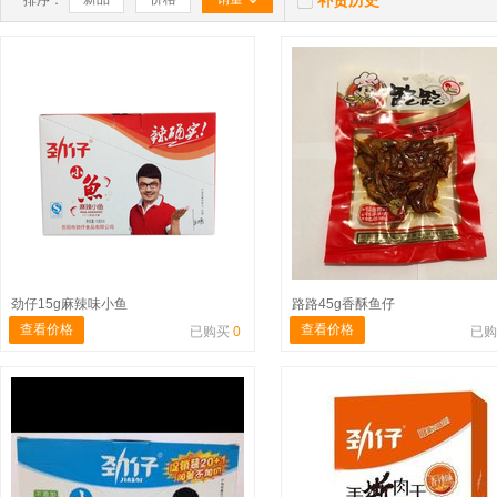
补货历史
排序：
劲仔15g麻辣味小鱼
路路45g香酥鱼仔
查看价格
查看价格
已购买
0
已