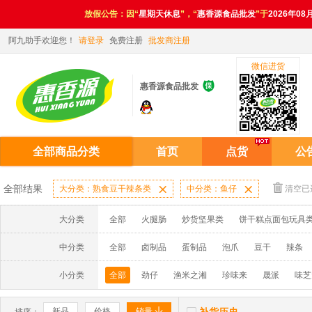
放假公告：因“
星期天休息
”，“
惠香源食品批发
”于
2026年08
阿九助手欢迎您！
请登录
免费注册
批发商注册
微信进货

惠香源食品批发
全部商品分类
首页
点货
公
全部结果
大分类：熟食豆干辣条类

中分类：鱼仔

清空已
大分类
全部
火腿肠
炒货坚果类
饼干糕点面包玩具
中分类
全部
卤制品
蛋制品
泡爪
豆干
辣条
小分类
全部
劲仔
渔米之湘
珍味来
晟派
味芝


新品
价格
销量