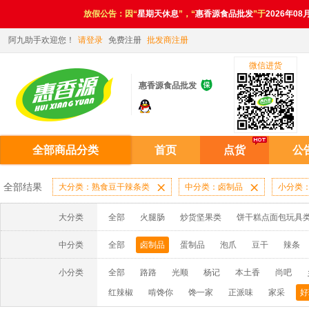
放假公告：因“
星期天休息
”，“
惠香源食品批发
”于
2026年08
阿九助手欢迎您！
请登录
免费注册
批发商注册
微信进货

惠香源食品批发
全部商品分类
首页
点货
公
全部结果
大分类：熟食豆干辣条类

中分类：卤制品

小分类
大分类
全部
火腿肠
炒货坚果类
饼干糕点面包玩具
中分类
全部
卤制品
蛋制品
泡爪
豆干
辣条
小分类
全部
路路
光顺
杨记
本土香
尚吧
红辣椒
啃馋你
馋一家
正派味
家采
好