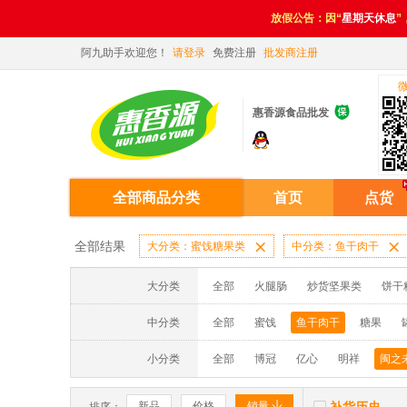
放假公告：因“
星期天休息
”
阿九助手欢迎您！
请登录
免费注册
批发商注册

惠香源食品批发
全部商品分类
首页
点货
全部结果
大分类：蜜饯糖果类

中分类：鱼干肉干

大分类
全部
火腿肠
炒货坚果类
饼干
中分类
全部
蜜饯
鱼干肉干
糖果
小分类
全部
博冠
亿心
明祥
闽之


新品
价格
销量