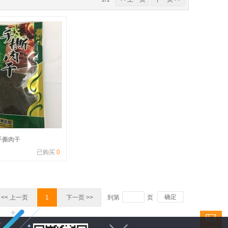
手撕肉干
已购买
0
确定
<< 上一页
1
下一页 >>
到第
页
