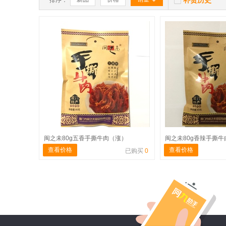
补货历史
排序：
闽之未80g五香手撕牛肉（涨）
闽之未80g香辣手撕牛
查看价格
查看价格
已购买
0