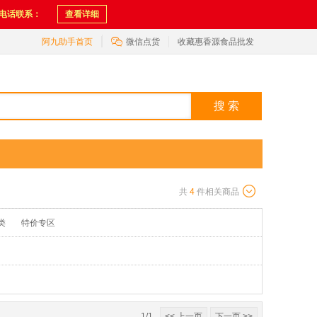
电话联系：
查看详细

阿九助手首页
微信点货
收藏惠香源食品批发
搜 索
共
4
件相关商品
类
特价专区
1/1
<< 上一页
下一页 >>