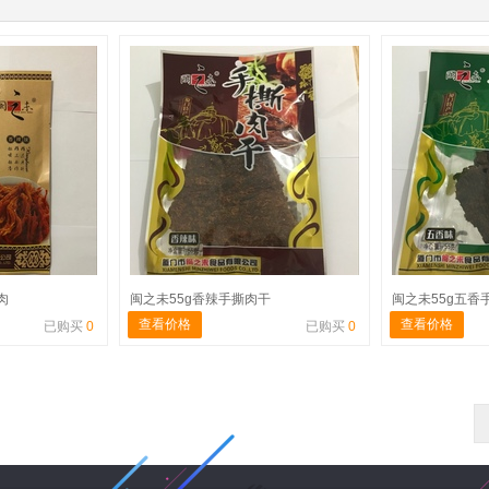
肉
闽之未55g香辣手撕肉干
闽之未55g五香
查看价格
查看价格
已购买
0
已购买
0