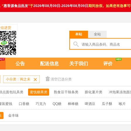
，“
惠香源食品批发
”于
2026年08月09日-2026年08月09日
期间放假。如果您有急事可
微信进货
本站
全站
公告
配送信息
关于我们
评价
小分类：闽之未

清空已选分类
糕点面包玩具类
蜜饯糖果类
熟食豆干辣条类
膨化薯片类
冲泡果冻泡面
罐装蜜饯
口香糖
巧克力
QQ糖
棒棒糖
啤酒豆
瓜子酥
喉片
未
金丰味